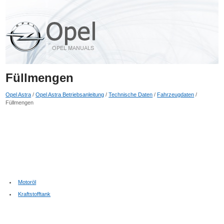
Füllmengen
Opel Astra
/
Opel Astra Betriebsanleitung
/
Technische Daten
/
Fahrzeugdaten
/
Füllmengen
Motoröl
Kraftstofftank