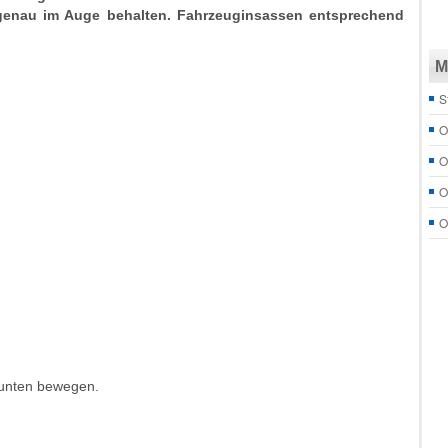
 genau im Auge behalten. Fahrzeuginsassen entsprechend
M
S
O
O
O
O
/unten bewegen.