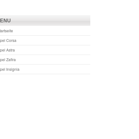
ENU
tartseite
pel Corsa
pel Astra
pel Zafira
pel Insignia