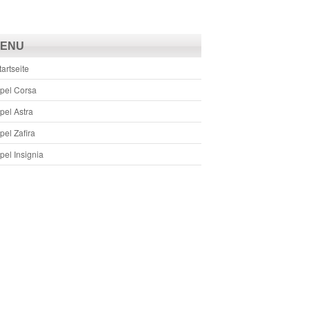
ENU
tartseite
pel Corsa
pel Astra
pel Zafira
pel Insignia