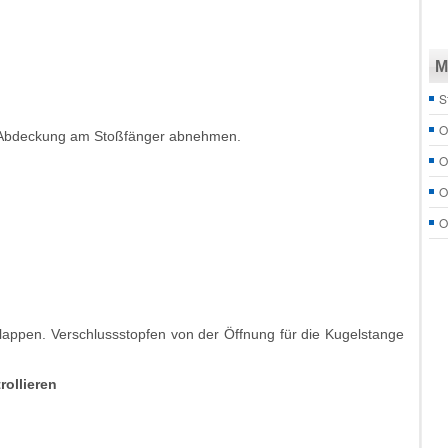
M
S
O
d Abdeckung am Stoßfänger abnehmen.
O
O
O
appen. Verschlussstopfen von der Öffnung für die Kugelstange
ollieren