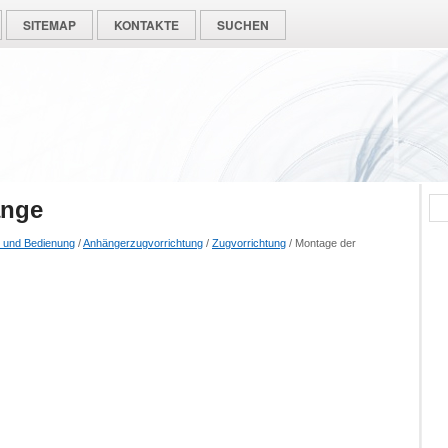
SITEMAP
KONTAKTE
SUCHEN
ange
 und Bedienung
/
Anhängerzugvorrichtung
/
Zugvorrichtung
/ Montage der