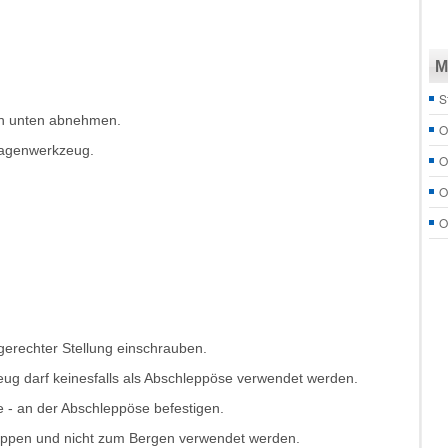
M
S
h unten abnehmen.
O
Wagenwerkzeug.
O
O
O
erechter Stellung einschrauben.
eug darf keinesfalls als Abschleppöse verwendet werden.
 - an der Abschleppöse befestigen.
eppen und nicht zum Bergen verwendet werden.