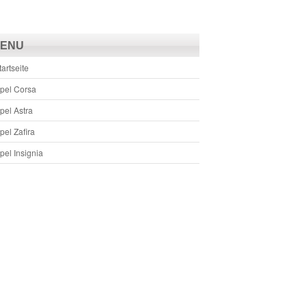
ENU
tartseite
pel Corsa
pel Astra
pel Zafira
pel Insignia