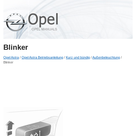
Blinker
Opel Astra
/
Opel Astra Betriebsanleitung
/
Kurz und bündig
/
Außenbeleuchtung
/
Blinker