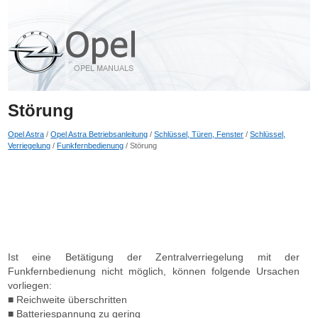
Störung
Opel Astra
/
Opel Astra Betriebsanleitung
/
Schlüssel, Türen, Fenster
/
Schlüssel,
Verriegelung
/
Funkfernbedienung
/ Störung
Ist eine Betätigung der Zentralverriegelung mit der
Funkfernbedienung nicht möglich, können folgende Ursachen
vorliegen:
■ Reichweite überschritten
■ Batteriespannung zu gering