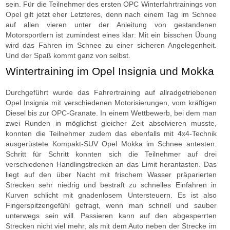
sein. Für die Teilnehmer des ersten OPC Winterfahrtrainings von
Opel gilt jetzt eher Letzteres, denn nach einem Tag im Schnee
auf allen vieren unter der Anleitung von gestandenen
Motorsportlern ist zumindest eines klar: Mit ein bisschen Übung
wird das Fahren im Schnee zu einer sicheren Angelegenheit.
Und der Spaß kommt ganz von selbst.
Wintertraining im Opel Insignia und Mokka
Durchgeführt wurde das Fahrertraining auf allradgetriebenen
Opel Insignia mit verschiedenen Motorisierungen, vom kräftigen
Diesel bis zur OPC-Granate. In einem Wettbewerb, bei dem man
zwei Runden in möglichst gleicher Zeit absolvieren musste,
konnten die Teilnehmer zudem das ebenfalls mit 4x4-Technik
ausgerüstete Kompakt-SUV Opel Mokka im Schnee antesten.
Schritt für Schritt konnten sich die Teilnehmer auf drei
verschiedenen Handlingstrecken an das Limit herantasten. Das
liegt auf den über Nacht mit frischem Wasser präparierten
Strecken sehr niedrig und bestraft zu schnelles Einfahren in
Kurven schlicht mit gnadenlosem Untersteuern. Es ist also
Fingerspitzengefühl gefragt, wenn man schnell und sauber
unterwegs sein will. Passieren kann auf den abgesperrten
Strecken nicht viel mehr, als mit dem Auto neben der Strecke im