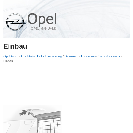
Einbau
Opel Astra
/
Opel Astra Betriebsanleitung
/
Stauraum
/
Laderaum
/
Sicherheitsnetz
/
Einbau