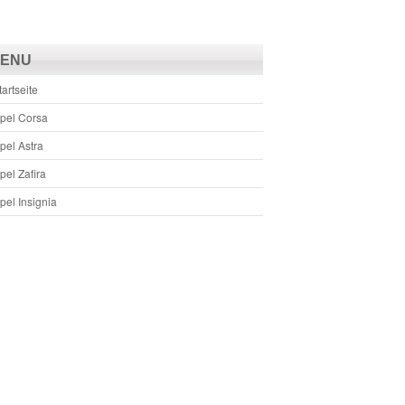
ENU
tartseite
pel Corsa
pel Astra
pel Zafira
pel Insignia