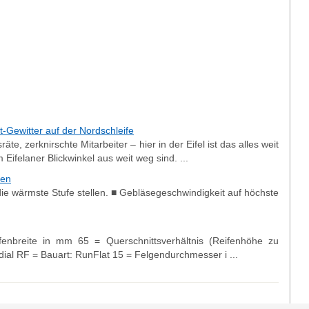
t-Gewitter auf der Nordschleife
e, zerknirschte Mitarbeiter – hier in der Eifel ist das alles weit
Eifelaner Blickwinkel aus weit weg sind. ...
ben
die wärmste Stufe stellen. ■ Gebläsegeschwindigkeit auf höchste
nbreite in mm 65 = Querschnittsverhältnis (Reifenhöhe zu
dial RF = Bauart: RunFlat 15 = Felgendurchmesser i ...