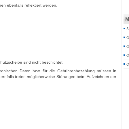
en ebenfalls reflektiert werden.
M
S
O
O
O
hutzscheibe sind nicht beschichtet.
O
tronischen Daten bzw. für die Gebührenbezahlung müssen in
dernfalls treten möglicherweise Störungen beim Aufzeichnen der