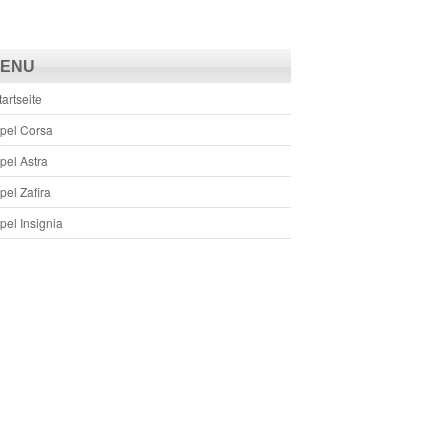
ENU
tartseite
pel Corsa
pel Astra
pel Zafira
pel Insignia