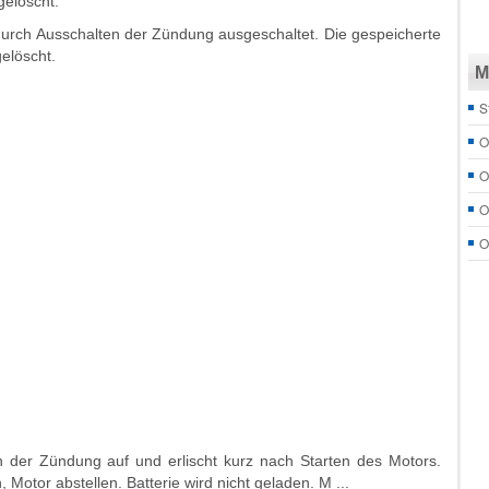
gelöscht.
durch Ausschalten der Zündung ausgeschaltet. Die gespeicherte
gelöscht.
M
S
O
O
O
O
en der Zündung auf und erlischt kurz nach Starten des Motors.
Motor abstellen. Batterie wird nicht geladen. M ...