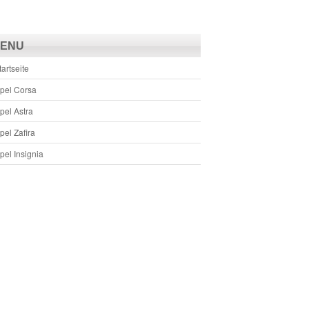
ENU
tartseite
pel Corsa
pel Astra
pel Zafira
pel Insignia