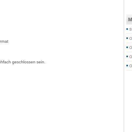
M
S
O
ormat
O
O
hfach geschlossen sein.
O