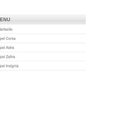
ENU
tartseite
pel Corsa
pel Astra
pel Zafira
pel Insignia