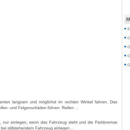
M
S
O
O
O
O
anten langsam und möglichst im rechten Winkel fahren. Das
fen- und Felgenschäden führen. Reifen ...
rt, nur einlegen, wenn das Fahrzeug steht und die Parkbremse
bei stillstehendem Fahrzeug einlegen ...