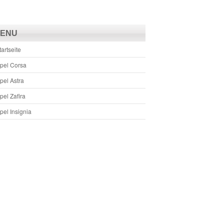
ENU
tartseite
pel Corsa
pel Astra
pel Zafira
pel Insignia