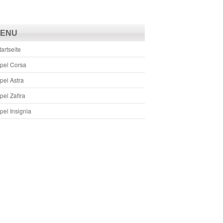
ENU
tartseite
pel Corsa
pel Astra
pel Zafira
pel Insignia