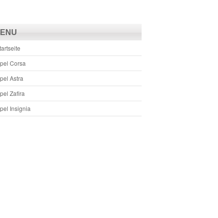
ENU
tartseite
pel Corsa
pel Astra
pel Zafira
pel Insignia