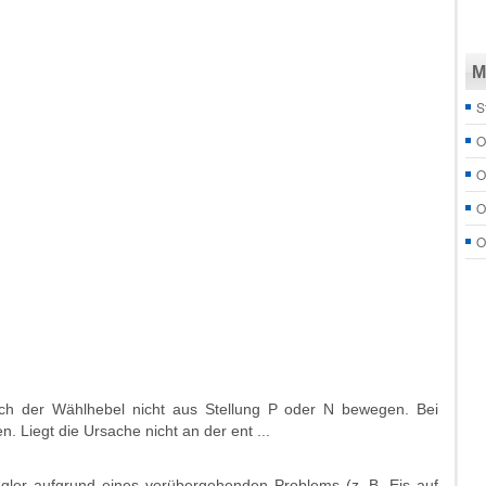
M
S
O
O
O
O
ich der Wählhebel nicht aus Stellung P oder N bewegen. Bei
n. Liegt die Ursache nicht an der ent ...
gler aufgrund eines vorübergehenden Problems (z. B. Eis auf