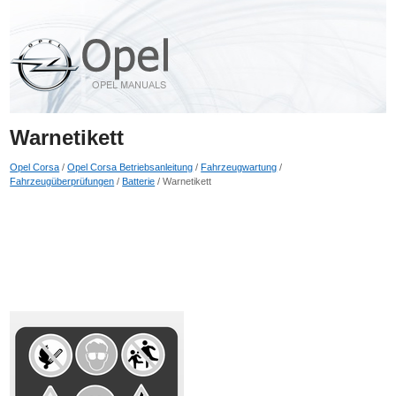
Warnetikett
Opel Corsa
/
Opel Corsa Betriebsanleitung
/
Fahrzeugwartung
/
Fahrzeugüberprüfungen
/
Batterie
/ Warnetikett