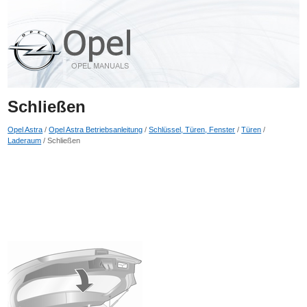
Schließen
Opel Astra
/
Opel Astra Betriebsanleitung
/
Schlüssel, Türen, Fenster
/
Türen
/
Laderaum
/ Schließen