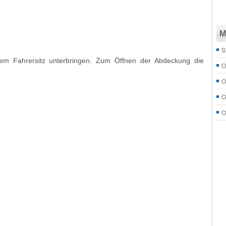
M
S
dem Fahrersitz unterbringen. Zum Öffnen der Abdeckung die
O
O
O
O