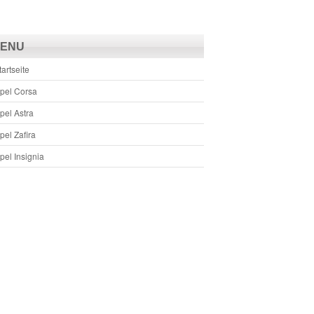
ENU
tartseite
pel Corsa
pel Astra
pel Zafira
pel Insignia