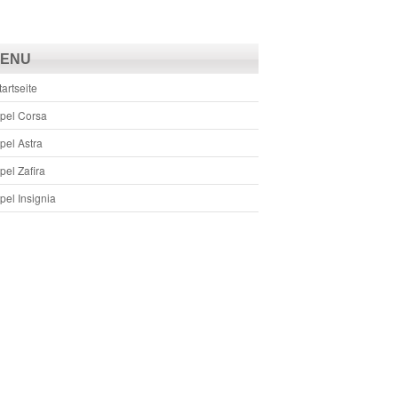
ENU
tartseite
pel Corsa
pel Astra
pel Zafira
pel Insignia