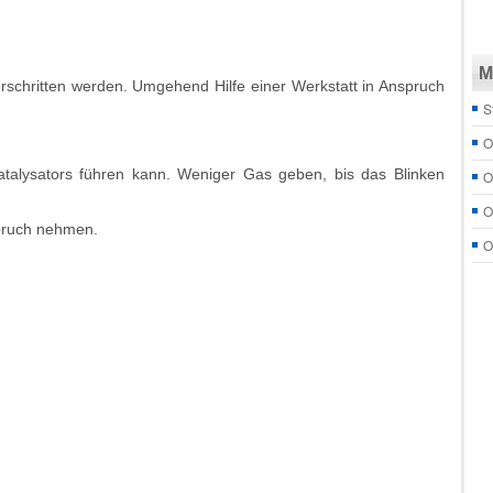
M
schritten werden. Umgehend Hilfe einer Werkstatt in Anspruch
S
O
talysators führen kann. Weniger Gas geben, bis das Blinken
O
O
spruch nehmen.
O