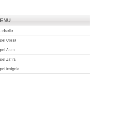
ENU
tartseite
pel Corsa
pel Astra
pel Zafira
pel Insignia