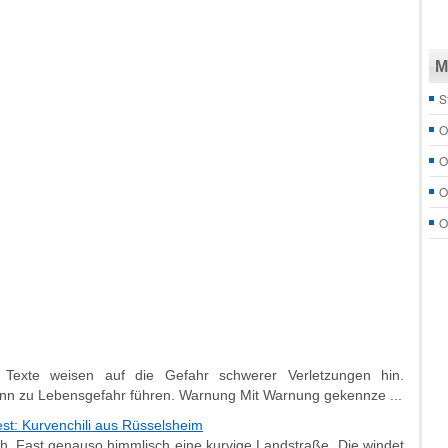
M
S
O
O
O
O
 Texte weisen auf die Gefahr schwerer Verletzungen hin.
nn zu Lebensgefahr führen. Warnung Mit Warnung gekennze ...
st: Kurvenchili aus Rüsselsheim
. Fast genauso himmlisch eine kurvige Landstraße. Die windet