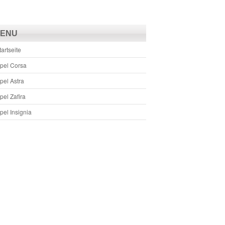
ENU
tartseite
pel Corsa
pel Astra
pel Zafira
pel Insignia