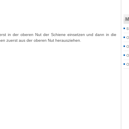
M
S
rst in der oberen Nut der Schiene einsetzen und dann in die
O
en zuerst aus der oberen Nut herausziehen.
O
O
O