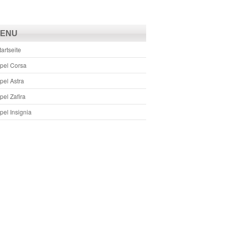
ENU
tartseite
pel Corsa
pel Astra
pel Zafira
pel Insignia