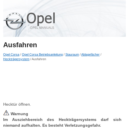
Ausfahren
Opel Corsa
/
Opel Corsa Betriebsanleitung
/
Stauraum
/
Ablagefächer
/
Heckträgersystem
/ Ausfahren
Hecktür öffnen.
Warnung
Im Ausziehbereich des Heckträgersystems darf sich
niemand aufhalten. Es besteht Verletzungsgefahr.