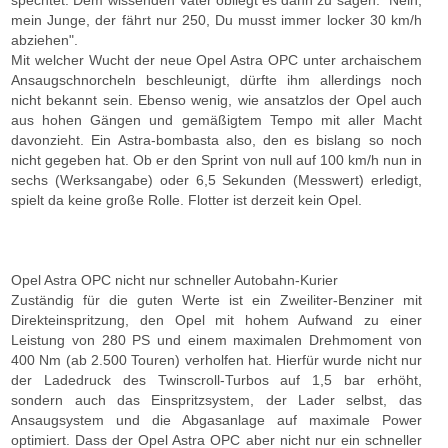
spechtet. Dem wissenden Vater obliegt es dann zu sagen: "Nein,
mein Junge, der fährt nur 250, Du musst immer locker 30 km/h
abziehen".
Mit welcher Wucht der neue Opel Astra OPC unter archaischem
Ansaugschnorcheln beschleunigt, dürfte ihm allerdings noch
nicht bekannt sein. Ebenso wenig, wie ansatzlos der Opel auch
aus hohen Gängen und gemäßigtem Tempo mit aller Macht
davonzieht. Ein Astra-bombasta also, den es bislang so noch
nicht gegeben hat. Ob er den Sprint von null auf 100 km/h nun in
sechs (Werksangabe) oder 6,5 Sekunden (Messwert) erledigt,
spielt da keine große Rolle. Flotter ist derzeit kein Opel.
Opel Astra OPC nicht nur schneller Autobahn-Kurier
Zuständig für die guten Werte ist ein Zweiliter-Benziner mit
Direkteinspritzung, den Opel mit hohem Aufwand zu einer
Leistung von 280 PS und einem maximalen Drehmoment von
400 Nm (ab 2.500 Touren) verholfen hat. Hierfür wurde nicht nur
der Ladedruck des Twinscroll-Turbos auf 1,5 bar erhöht,
sondern auch das Einspritzsystem, der Lader selbst, das
Ansaugsystem und die Abgasanlage auf maximale Power
optimiert. Dass der Opel Astra OPC aber nicht nur ein schneller