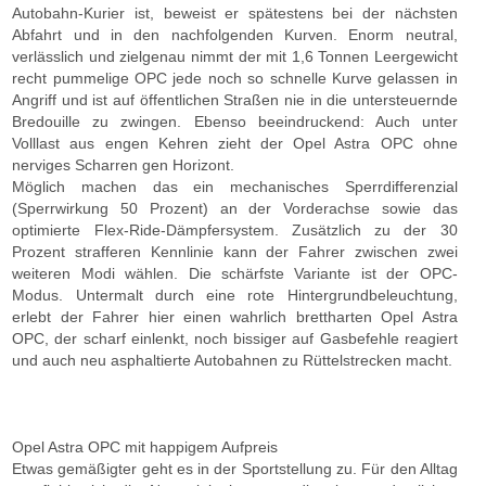
Autobahn-Kurier ist, beweist er spätestens bei der nächsten
Abfahrt und in den nachfolgenden Kurven. Enorm neutral,
verlässlich und zielgenau nimmt der mit 1,6 Tonnen Leergewicht
recht pummelige OPC jede noch so schnelle Kurve gelassen in
Angriff und ist auf öffentlichen Straßen nie in die untersteuernde
Bredouille zu zwingen. Ebenso beeindruckend: Auch unter
Volllast aus engen Kehren zieht der Opel Astra OPC ohne
nerviges Scharren gen Horizont.
Möglich machen das ein mechanisches Sperrdifferenzial
(Sperrwirkung 50 Prozent) an der Vorderachse sowie das
optimierte Flex-Ride-Dämpfersystem. Zusätzlich zu der 30
Prozent strafferen Kennlinie kann der Fahrer zwischen zwei
weiteren Modi wählen. Die schärfste Variante ist der OPC-
Modus. Untermalt durch eine rote Hintergrundbeleuchtung,
erlebt der Fahrer hier einen wahrlich brettharten Opel Astra
OPC, der scharf einlenkt, noch bissiger auf Gasbefehle reagiert
und auch neu asphaltierte Autobahnen zu Rüttelstrecken macht.
Opel Astra OPC mit happigem Aufpreis
Etwas gemäßigter geht es in der Sportstellung zu. Für den Alltag