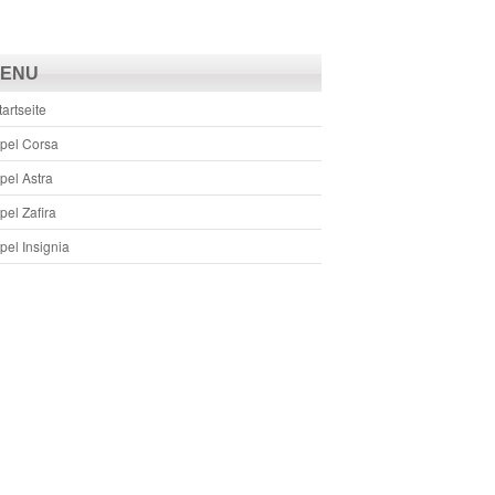
ENU
tartseite
pel Corsa
pel Astra
pel Zafira
pel Insignia