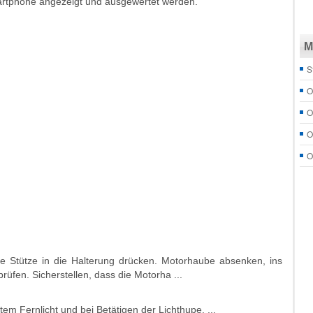
rtphone angezeigt und ausgewertet werden.
M
S
O
O
O
O
 Stütze in die Halterung drücken. Motorhaube absenken, ins
rüfen. Sicherstellen, dass die Motorha ...
tem Fernlicht und bei Betätigen der Lichthupe. ...