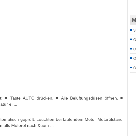
M
S
O
O
O
O
rt: ■ Taste AUTO drücken. ■ Alle Belüftungsdüsen öffnen. ■
ur ei ...
automatisch geprüft. Leuchten bei laufendem Motor Motorölstand
nfalls Motoröl nachf&uum ...