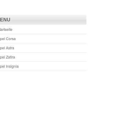
ENU
tartseite
pel Corsa
pel Astra
pel Zafira
pel Insignia