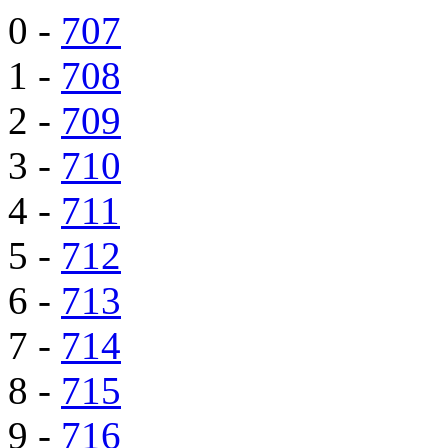
0 -
707
1 -
708
2 -
709
3 -
710
4 -
711
5 -
712
6 -
713
7 -
714
8 -
715
9 -
716