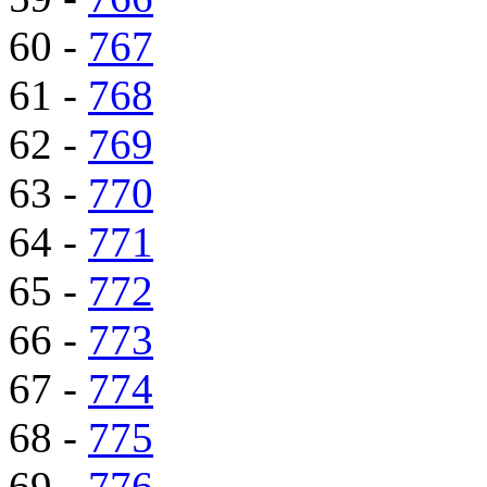
60 -
767
61 -
768
62 -
769
63 -
770
64 -
771
65 -
772
66 -
773
67 -
774
68 -
775
69 -
776