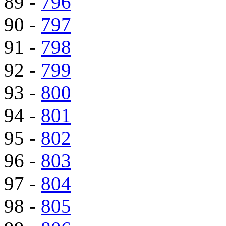
89 -
796
90 -
797
91 -
798
92 -
799
93 -
800
94 -
801
95 -
802
96 -
803
97 -
804
98 -
805