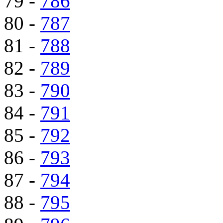
79 -
786
80 -
787
81 -
788
82 -
789
83 -
790
84 -
791
85 -
792
86 -
793
87 -
794
88 -
795