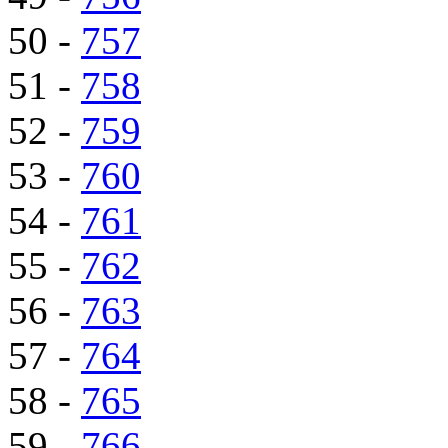
50 -
757
51 -
758
52 -
759
53 -
760
54 -
761
55 -
762
56 -
763
57 -
764
58 -
765
59 -
766