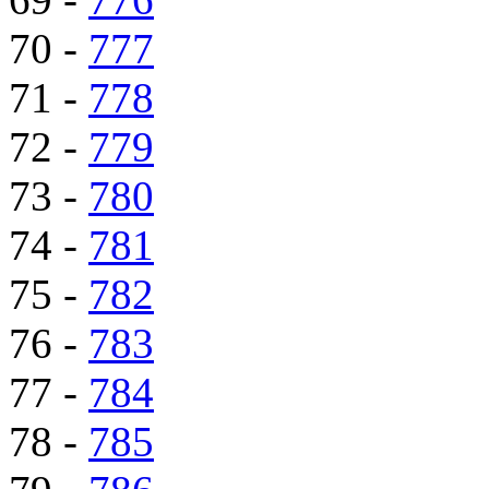
70 -
777
71 -
778
72 -
779
73 -
780
74 -
781
75 -
782
76 -
783
77 -
784
78 -
785