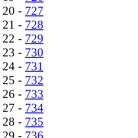
20 -
727
21 -
728
22 -
729
23 -
730
24 -
731
25 -
732
26 -
733
27 -
734
28 -
735
29 -
736